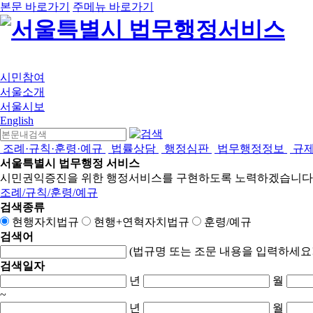
본문 바로가기
주메뉴 바로가기
시민참여
서울소개
서울시보
English
조례·규칙·훈령·예규
법률상담
행정심판
법무행정정보
규
서울특별시 법무행정 서비스
시민권익증진을 위한 행정서비스를 구현하도록 노력하겠습니다
조례/규칙/훈령/예규
검색종류
현행자치법규
현행+연혁자치법규
훈령/예규
검색어
(법규명 또는 조문 내용을 입력하세요!
검색일자
년
월
~
년
월