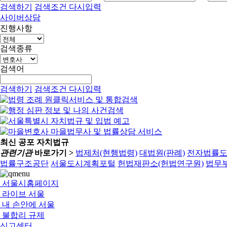
검색하기
검색조건 다시입력
사이버상담
진행사항
검색종류
검색어
검색하기
검색조건 다시입력
최신 공포 자치법규
관련기관
바로가기 >
법제처(현행법령)
대법원(판례)
전자법률
법률구조공단
서울도시계획포털
헌법재판소(헌법연구원)
법무부
서울시홈페이지
라이브 서울
내 손안에 서울
불합리 규제
신고센터