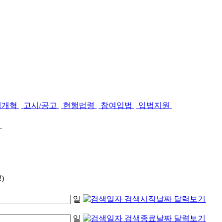
제개혁
고시/공고
현행법령
참여입법
입법지원
.
)
일
일