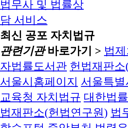
최신 공포 자치법규
관련기관
바로가기 >
법제
자법률도서관
헌법재판소(
서울시홈페이지
서울특별
교육청 자치법규
대한법
법재판소(헌법연구원)
법
학습포털
중앙부처 법령