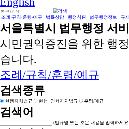
English
조례·규칙·훈령·예규
법률상담
행정심판
법무행정정보
규
서울특별시 법무행정 서
시민권익증진을 위한 행
습니다.
조례/규칙/훈령/예규
검색종류
현행자치법규
현행+연혁자치법규
훈령/예규
검색어
(법규명 또는 조문 내용을 입력하세요!