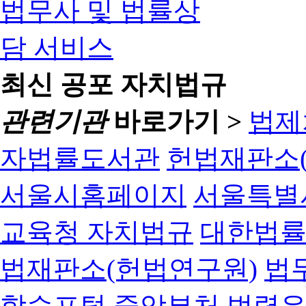
최신 공포 자치법규
관련기관
바로가기 >
법제
자법률도서관
헌법재판소(
서울시홈페이지
서울특별
교육청 자치법규
대한법
법재판소(헌법연구원)
법
학습포털
중앙부처 법령