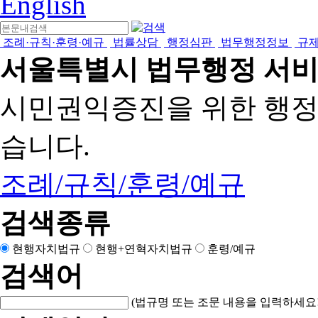
English
조례·규칙·훈령·예규
법률상담
행정심판
법무행정정보
규
서울특별시 법무행정 서
시민권익증진을 위한 행
습니다.
조례/규칙/훈령/예규
검색종류
현행자치법규
현행+연혁자치법규
훈령/예규
검색어
(법규명 또는 조문 내용을 입력하세요!