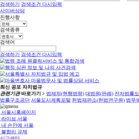
검색하기
검색조건 다시입력
사이버상담
진행사항
검색종류
검색어
검색하기
검색조건 다시입력
최신 공포 자치법규
관련기관
바로가기 >
법제처(현행법령)
대법원(판례)
전자법률
법률구조공단
서울도시계획포털
헌법재판소(헌법연구원)
법무부
서울시홈페이지
라이브 서울
내 손안에 서울
불합리 규제
신고센터