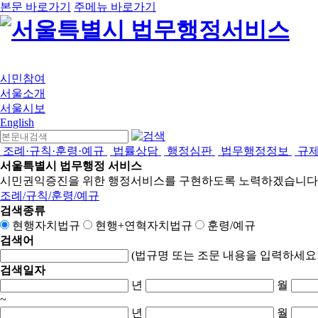
본문 바로가기
주메뉴 바로가기
시민참여
서울소개
서울시보
English
조례·규칙·훈령·예규
법률상담
행정심판
법무행정정보
규
서울특별시 법무행정 서비스
시민권익증진을 위한 행정서비스를 구현하도록 노력하겠습니다
조례/규칙/훈령/예규
검색종류
현행자치법규
현행+연혁자치법규
훈령/예규
검색어
(법규명 또는 조문 내용을 입력하세요!
검색일자
년
월
~
년
월