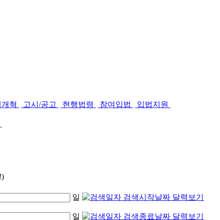
제개혁
고시/공고
현행법령
참여입법
입법지원
.
)
일
일