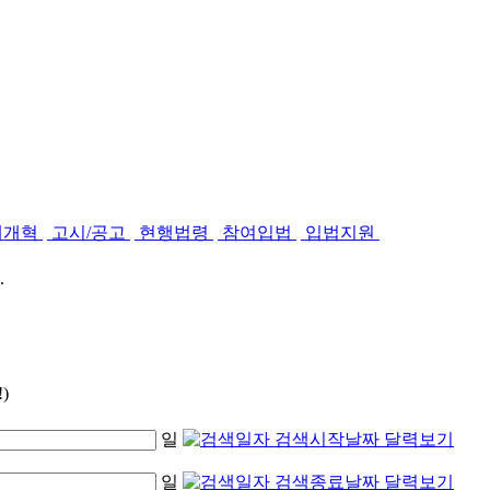
제개혁
고시/공고
현행법령
참여입법
입법지원
.
)
일
일