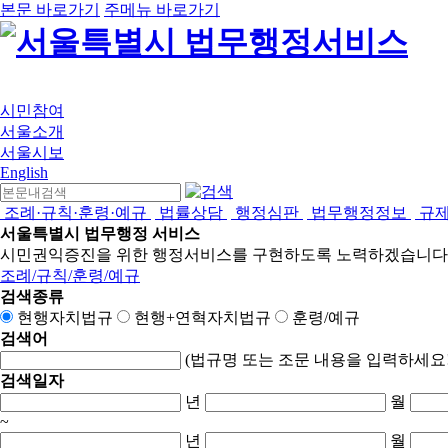
본문 바로가기
주메뉴 바로가기
시민참여
서울소개
서울시보
English
조례·규칙·훈령·예규
법률상담
행정심판
법무행정정보
규
서울특별시 법무행정 서비스
시민권익증진을 위한 행정서비스를 구현하도록 노력하겠습니다
조례/규칙/훈령/예규
검색종류
현행자치법규
현행+연혁자치법규
훈령/예규
검색어
(법규명 또는 조문 내용을 입력하세요!
검색일자
년
월
~
년
월