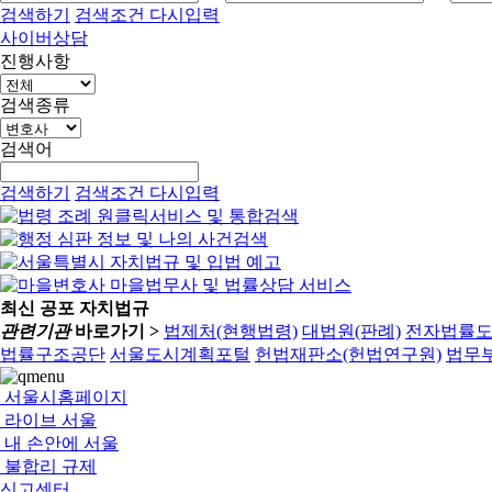
검색하기
검색조건 다시입력
사이버상담
진행사항
검색종류
검색어
검색하기
검색조건 다시입력
최신 공포 자치법규
관련기관
바로가기 >
법제처(현행법령)
대법원(판례)
전자법률
법률구조공단
서울도시계획포털
헌법재판소(헌법연구원)
법무부
서울시홈페이지
라이브 서울
내 손안에 서울
불합리 규제
신고센터