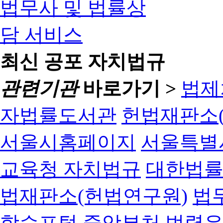
최신 공포 자치법규
관련기관
바로가기 >
법제
자법률도서관
헌법재판소(
서울시홈페이지
서울특별
교육청 자치법규
대한법
법재판소(헌법연구원)
법
학습포털
중앙부처 법령