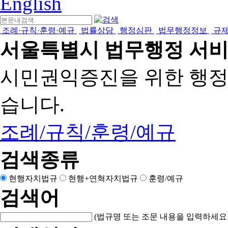
English
조례·규칙·훈령·예규
법률상담
행정심판
법무행정정보
규
서울특별시 법무행정 서
시민권익증진을 위한 행
습니다.
조례/규칙/훈령/예규
검색종류
현행자치법규
현행+연혁자치법규
훈령/예규
검색어
(법규명 또는 조문 내용을 입력하세요!