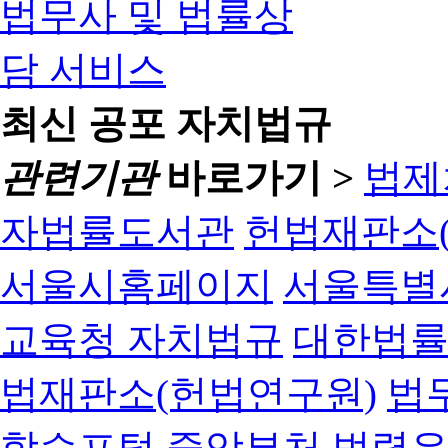
최신 공포 자치법규
관련기관
바로가기 >
법제
자법률도서관
헌법재판소(
서울시홈페이지
서울특별
교육청 자치법규
대한법
법재판소(헌법연구원)
법
학습포털
중앙부처 법령