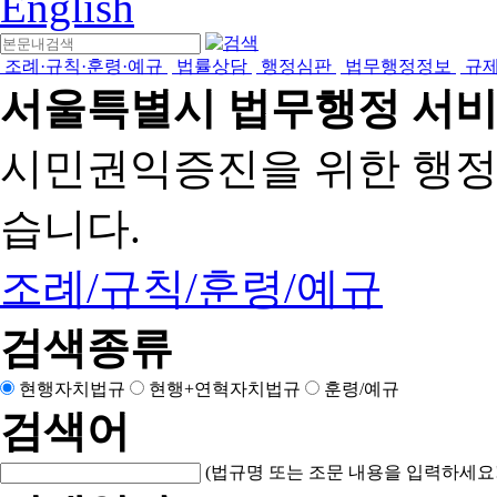
English
조례·규칙·훈령·예규
법률상담
행정심판
법무행정정보
규
서울특별시 법무행정 서
시민권익증진을 위한 행
습니다.
조례/규칙/훈령/예규
검색종류
현행자치법규
현행+연혁자치법규
훈령/예규
검색어
(법규명 또는 조문 내용을 입력하세요!