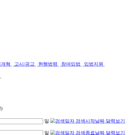
제개혁
고시/공고
현행법령
참여입법
입법지원
.
)
일
일