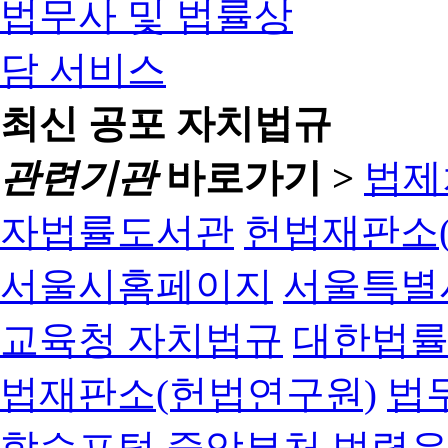
최신 공포 자치법규
관련기관
바로가기 >
법제
자법률도서관
헌법재판소(
서울시홈페이지
서울특별
교육청 자치법규
대한법
법재판소(헌법연구원)
법
학습포털
중앙부처 법령