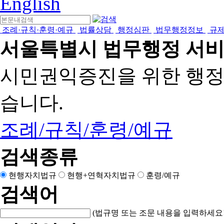
English
조례·규칙·훈령·예규
법률상담
행정심판
법무행정정보
규
서울특별시 법무행정 서
시민권익증진을 위한 행
습니다.
조례/규칙/훈령/예규
검색종류
현행자치법규
현행+연혁자치법규
훈령/예규
검색어
(법규명 또는 조문 내용을 입력하세요!