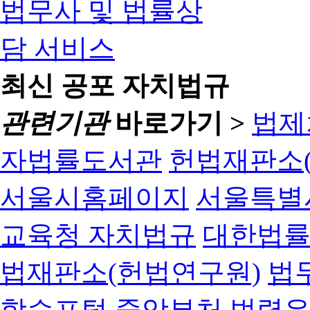
최신 공포 자치법규
관련기관
바로가기 >
법제
자법률도서관
헌법재판소(
서울시홈페이지
서울특별
교육청 자치법규
대한법
법재판소(헌법연구원)
법
학습포털
중앙부처 법령