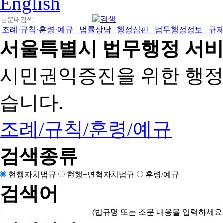
English
조례·규칙·훈령·예규
법률상담
행정심판
법무행정정보
규
서울특별시 법무행정 서
시민권익증진을 위한 행
습니다.
조례/규칙/훈령/예규
검색종류
현행자치법규
현행+연혁자치법규
훈령/예규
검색어
(법규명 또는 조문 내용을 입력하세요!