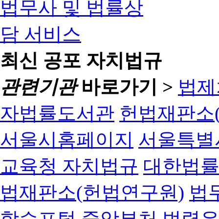
최신 공포 자치법규
관련기관
바로가기 >
법제
자법률도서관
헌법재판소(
서울시홈페이지
서울특별
교육청 자치법규
대한법
법재판소(헌법연구원)
법
학습포털
중앙부처 법령