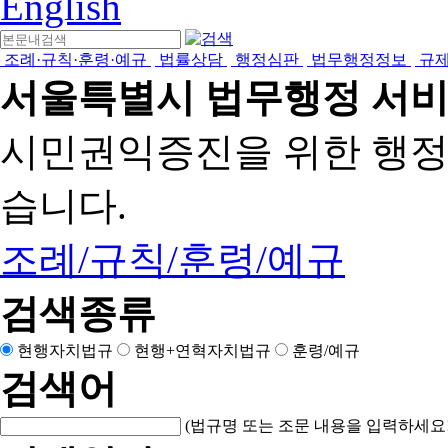
English
조례·규칙·훈령·예규
법률상담
행정심판
법무행정정보
규
서울특별시 법무행정 서
시민권익증진을 위한 행
습니다.
조례/규칙/훈령/예규
검색종류
현행자치법규
현행+연혁자치법규
훈령/예규
검색어
(법규명 또는 조문 내용을 입력하세요!