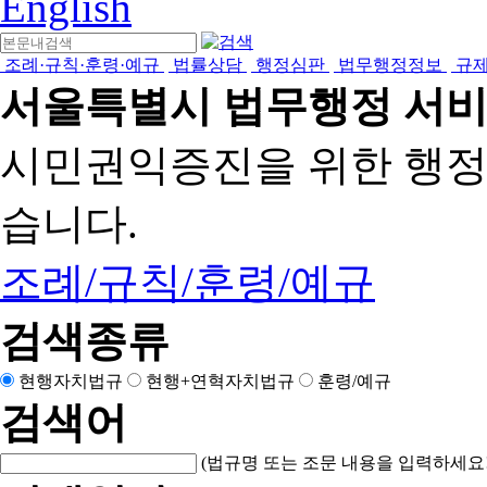
English
조례·규칙·훈령·예규
법률상담
행정심판
법무행정정보
규
서울특별시 법무행정 서
시민권익증진을 위한 행
습니다.
조례/규칙/훈령/예규
검색종류
현행자치법규
현행+연혁자치법규
훈령/예규
검색어
(법규명 또는 조문 내용을 입력하세요!