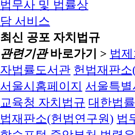
최신 공포 자치법규
관련기관
바로가기 >
법제
자법률도서관
헌법재판소(
서울시홈페이지
서울특별
교육청 자치법규
대한법
법재판소(헌법연구원)
법
학습포털
중앙부처 법령