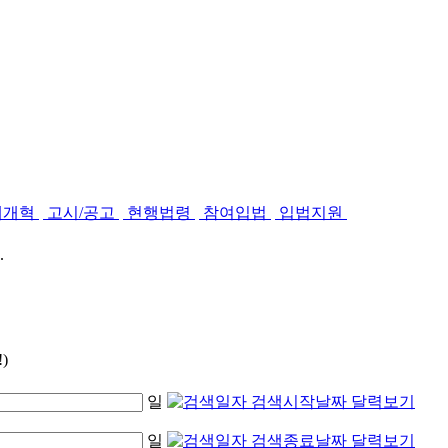
제개혁
고시/공고
현행법령
참여입법
입법지원
.
)
일
일