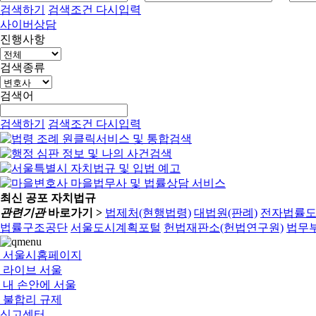
검색하기
검색조건 다시입력
사이버상담
진행사항
검색종류
검색어
검색하기
검색조건 다시입력
최신 공포 자치법규
관련기관
바로가기 >
법제처(현행법령)
대법원(판례)
전자법률
법률구조공단
서울도시계획포털
헌법재판소(헌법연구원)
법무부
서울시홈페이지
라이브 서울
내 손안에 서울
불합리 규제
신고센터