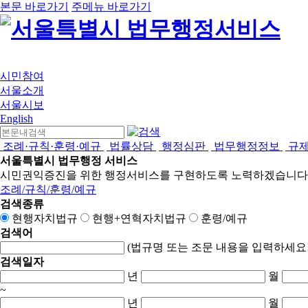
본문 바로가기
주메뉴 바로가기
시민참여
서울소개
서울시보
English
조례·규칙·훈령·예규
법률상담
행정심판
법무행정정보
규
서울특별시 법무행정 서비스
시민권익증진을 위한 행정서비스를 구현하도록 노력하겠습니다
조례/규칙/훈령/예규
검색종류
현행자치법규
현행+연혁자치법규
훈령/예규
검색어
(법규명 또는 조문 내용을 입력하세요!
검색일자
년
월
~
년
월