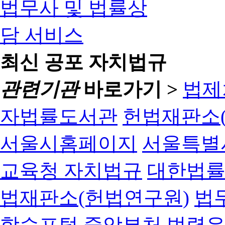
최신 공포 자치법규
관련기관
바로가기 >
법제
자법률도서관
헌법재판소(
서울시홈페이지
서울특별
교육청 자치법규
대한법
법재판소(헌법연구원)
법
학습포털
중앙부처 법령