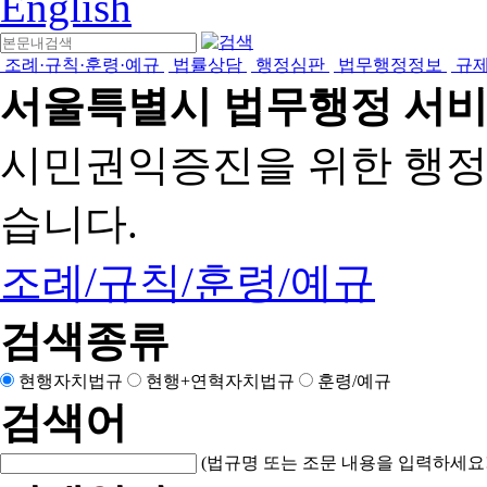
English
조례·규칙·훈령·예규
법률상담
행정심판
법무행정정보
규
서울특별시 법무행정 서
시민권익증진을 위한 행
습니다.
조례/규칙/훈령/예규
검색종류
현행자치법규
현행+연혁자치법규
훈령/예규
검색어
(법규명 또는 조문 내용을 입력하세요!