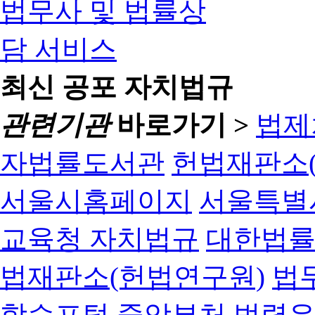
최신 공포 자치법규
관련기관
바로가기 >
법제
자법률도서관
헌법재판소(
서울시홈페이지
서울특별
교육청 자치법규
대한법
법재판소(헌법연구원)
법
학습포털
중앙부처 법령