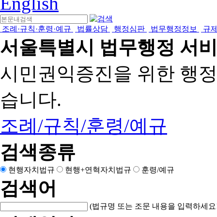
English
조례·규칙·훈령·예규
법률상담
행정심판
법무행정정보
규
서울특별시 법무행정 서
시민권익증진을 위한 행
습니다.
조례/규칙/훈령/예규
검색종류
현행자치법규
현행+연혁자치법규
훈령/예규
검색어
(법규명 또는 조문 내용을 입력하세요!