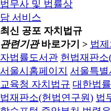
최신 공포 자치법규
관련기관
바로가기 >
법제
자법률도서관
헌법재판소(
서울시홈페이지
서울특별
교육청 자치법규
대한법
법재판소(헌법연구원)
법
학습포털
중앙부처 법령