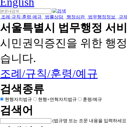
English
조례·규칙·훈령·예규
법률상담
행정심판
법무행정정보
규
서울특별시 법무행정 서
시민권익증진을 위한 행
습니다.
조례/규칙/훈령/예규
검색종류
현행자치법규
현행+연혁자치법규
훈령/예규
검색어
(법규명 또는 조문 내용을 입력하세요!