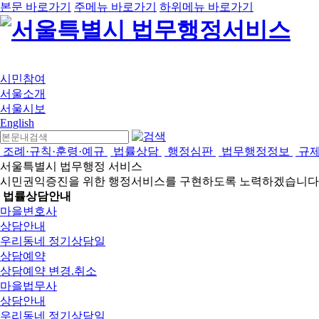
본문 바로가기
주메뉴 바로가기
하위메뉴 바로가기
시민참여
서울소개
서울시보
English
조례·규칙·훈령·예규
법률상담
행정심판
법무행정정보
규
서울특별시 법무행정 서비스
시민권익증진을 위한 행정서비스를 구현하도록 노력하겠습니다
법률상담안내
마을변호사
상담안내
우리동네 정기상담일
상담예약
상담예약 변경.취소
마을법무사
상담안내
우리동네 정기상담일