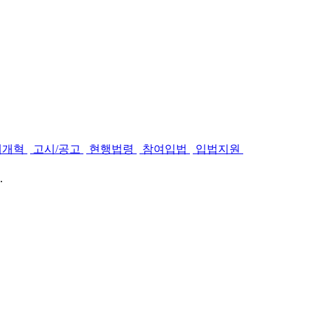
제개혁
고시/공고
현행법령
참여입법
입법지원
.