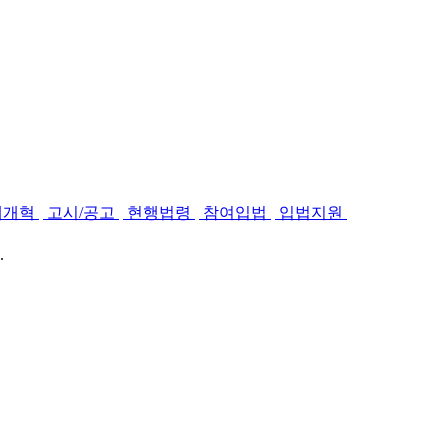
제개혁
고시/공고
현행법령
참여입법
입법지원
.