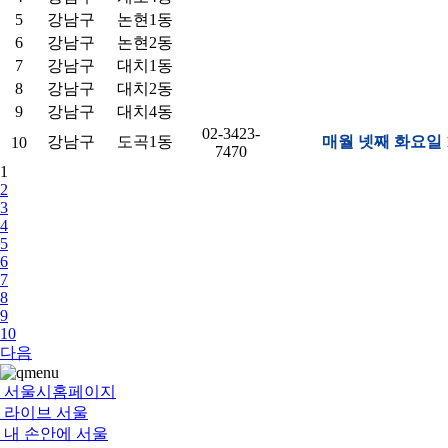
5
강남구
논현1동
6
강남구
논현2동
7
강남구
대치1동
8
강남구
대치2동
9
강남구
대치4동
02-3423-
강남구
도곡1동
매월 넷째 화요일 14
10
7470
1
2
3
4
5
6
7
8
9
10
다음
서울시홈페이지
라이브 서울
내 손안에 서울