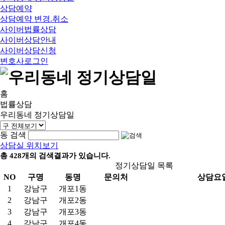
상담예약
상담예약 변경.취소
사이버법률상담
사이버상담안내
사이버상담신청
변호사로그인
홈
법률상담
우리동네 정기상담일
동 검색
상담실 위치보기
총
428
개의 검색결과가 있습니다.
정기상담일 목록
NO
구명
동명
문의처
상담요
1
강남구
개포1동
2
강남구
개포2동
3
강남구
개포3동
4
강남구
개포4동