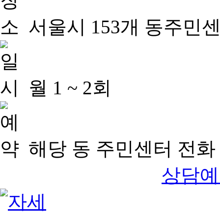
서울시 153개 동주민
월 1 ~ 2회
해당 동 주민센터 전화 
상담예