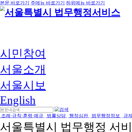
본문 바로가기
주메뉴 바로가기
하위메뉴 바로가기
시민참여
서울소개
서울시보
English
조례·규칙·훈령·예규
법률상담
행정심판
법무행정정보
규
서울특별시 법무행정 서