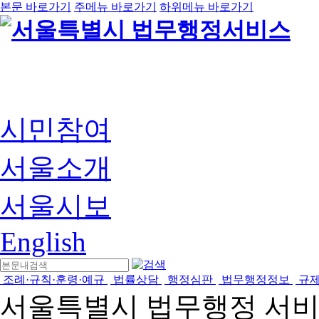
본문 바로가기
주메뉴 바로가기
하위메뉴 바로가기
시민참여
서울소개
서울시보
English
조례·규칙·훈령·예규
법률상담
행정심판
법무행정정보
규
서울특별시 법무행정 서