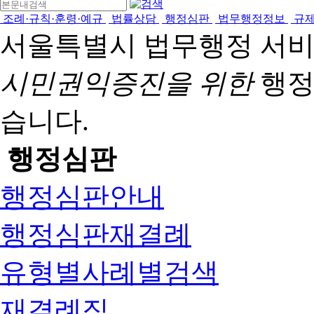
조례·규칙·훈령·예규
법률상담
행정심판
법무행정정보
규
서울특별시 법무행정 서
시민권익증진을 위한
행정
습니다.
행정심판
행정심판안내
행정심판재결례
유형별사례별검색
재결례집