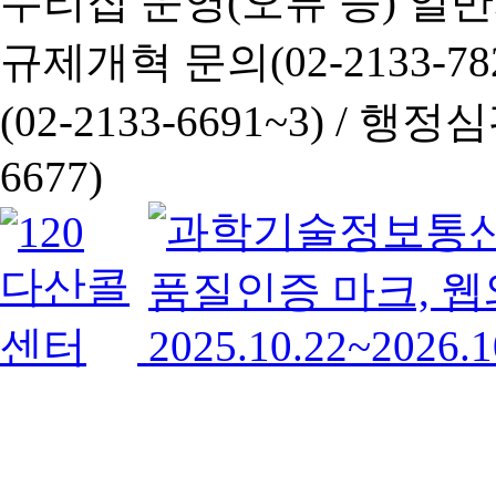
누리집 운영(오류 등) 일반사항
규제개혁 문의(02-2133-782
(02-2133-6691~3) /
행정심판 
6677)