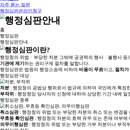
자주 묻는 질문
행정심판온라인청구
홈
행정심판
행정심판안내
행정청의 위법ㆍ부당한 처분 그밖에 공권력의 행사ㆍ불행사 등
기관에 제기
하는 권리구제 절차를 말합니다.
행정심판은 법원의 행정소송에 비하여
비용이 무료
이고,
절차가
행정심판 대상
처분
: 행정청의 공법상 행위로서 법규에 의하여 국민에게 특정
부작위
: 행정청잉 당사자의 신청에 대하여 상당한 기간 내에 일
행정심판 종류
취소심판
: 행정청의 위법 또는 부당한 처분의 취소 또는 변경을
무효등 확인심판
: 행정청의 처분의 효력 유무 또는 존재 여부에
의무이행심판
: 행정청의 위법 또는 부당한 거부 처분이나 부작