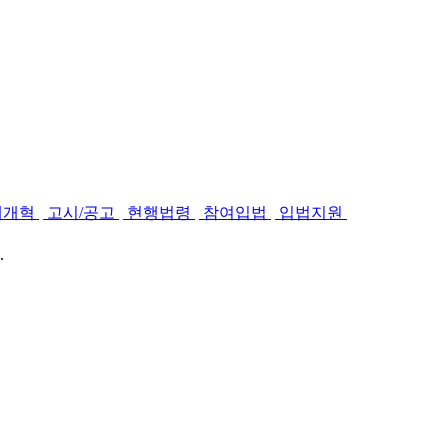
제개혁
고시/공고
현행법령
참여입법
입법지원
.