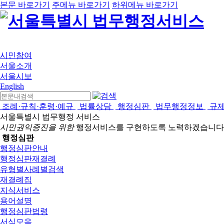
본문 바로가기
주메뉴 바로가기
하위메뉴 바로가기
시민참여
서울소개
서울시보
English
조례·규칙·훈령·예규
법률상담
행정심판
법무행정정보
규
서울특별시 법무행정 서비스
시민권익증진을 위한
행정서비스를 구현하도록 노력하겠습니다
행정심판
행정심판안내
행정심판재결례
유형별사례별검색
재결례집
지식서비스
용어설명
행정심판법령
서식모음