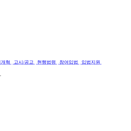
제개혁
고시/공고
현행법령
참여입법
입법지원
.