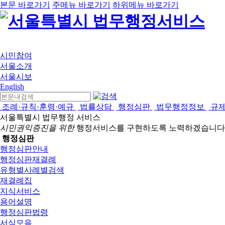
본문 바로가기
주메뉴 바로가기
하위메뉴 바로가기
시민참여
서울소개
서울시보
English
조례·규칙·훈령·예규
법률상담
행정심판
법무행정정보
규
서울특별시 법무행정 서비스
시민권익증진을 위한
행정서비스를 구현하도록 노력하겠습니다
행정심판
행정심판안내
행정심판재결례
유형별사례별검색
재결례집
지식서비스
용어설명
행정심판법령
서식모음