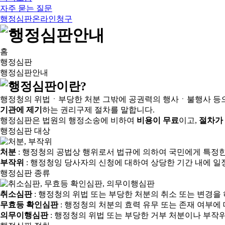
자주 묻는 질문
행정심판온라인청구
홈
행정심판
행정심판안내
행정청의 위법ㆍ부당한 처분 그밖에 공권력의 행사ㆍ불행사 등
기관에 제기
하는 권리구제 절차를 말합니다.
행정심판은 법원의 행정소송에 비하여
비용이 무료
이고,
절차가
행정심판 대상
처분
: 행정청의 공법상 행위로서 법규에 의하여 국민에게 특정
부작위
: 행정청잉 당사자의 신청에 대하여 상당한 기간 내에 일
행정심판 종류
취소심판
: 행정청의 위법 또는 부당한 처분의 취소 또는 변경을
무효등 확인심판
: 행정청의 처분의 효력 유무 또는 존재 여부에
의무이행심판
: 행정청의 위법 또는 부당한 거부 처분이나 부작