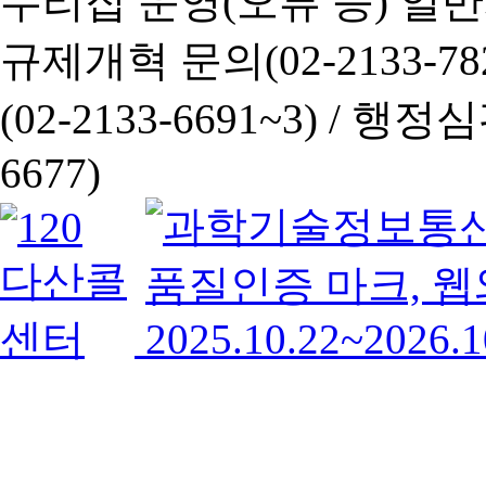
누리집 운영(오류 등) 일반사항
규제개혁 문의(02-2133-782
(02-2133-6691~3) /
행정심판 
6677)