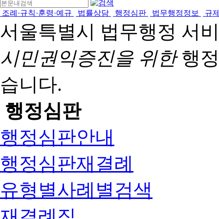
조례·규칙·훈령·예규
법률상담
행정심판
법무행정정보
규
서울특별시 법무행정 서
시민권익증진을 위한
행정
습니다.
행정심판
행정심판안내
행정심판재결례
유형별사례별검색
재결례집