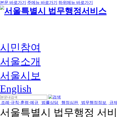
본문 바로가기
주메뉴 바로가기
하위메뉴 바로가기
시민참여
서울소개
서울시보
English
조례·규칙·훈령·예규
법률상담
행정심판
법무행정정보
규
서울특별시 법무행정 서