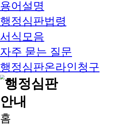
용어설명
행정심판법령
서식모음
자주 묻는 질문
행정심판온라인청구
홈