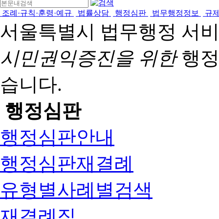
조례·규칙·훈령·예규
법률상담
행정심판
법무행정정보
규
서울특별시 법무행정 서
시민권익증진을 위한
행정
습니다.
행정심판
행정심판안내
행정심판재결례
유형별사례별검색
재결례집