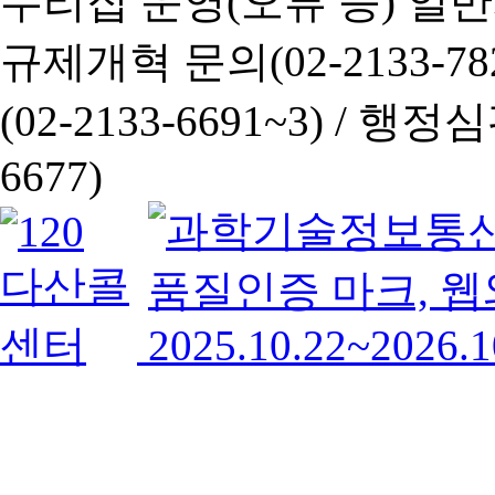
누리집 운영(오류 등) 일반사항
규제개혁 문의(02-2133-782
(02-2133-6691~3) /
행정심판 
6677)