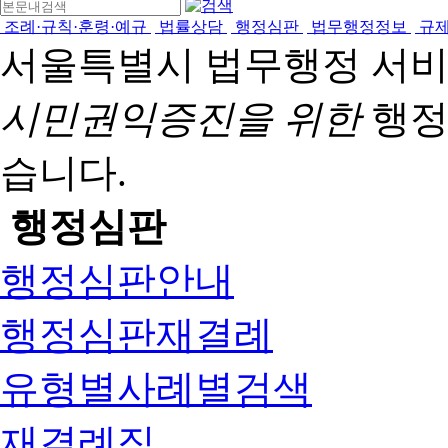
조례·규칙·훈령·예규
법률상담
행정심판
법무행정정보
규
서울특별시 법무행정 서
시민권익증진을 위한
행정
습니다.
행정심판
행정심판안내
행정심판재결례
유형별사례별검색
재결례집