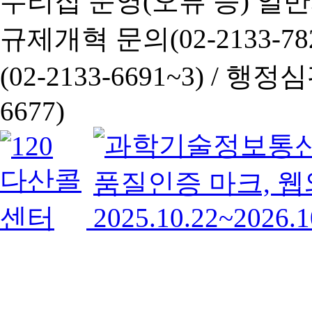
누리집 운영(오류 등) 일반사항
규제개혁 문의(02-2133-782
(02-2133-6691~3) /
행정심판 
6677)