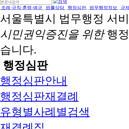
조례·규칙·훈령·예규
법률상담
행정심판
법무행정정보
규
서울특별시 법무행정 서
시민권익증진을 위한
행정
습니다.
행정심판
행정심판안내
행정심판재결례
유형별사례별검색
재결례집