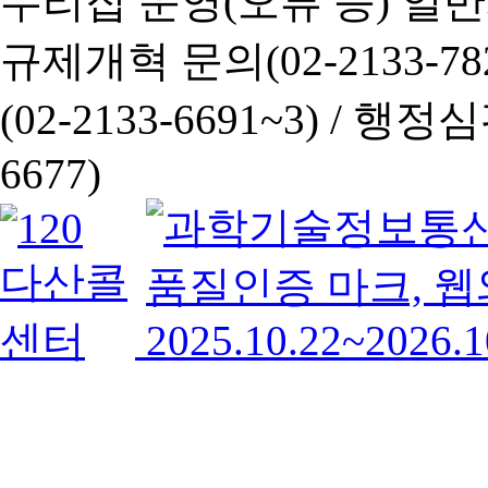
누리집 운영(오류 등) 일반사항
규제개혁 문의(02-2133-782
(02-2133-6691~3) /
행정심판 
6677)