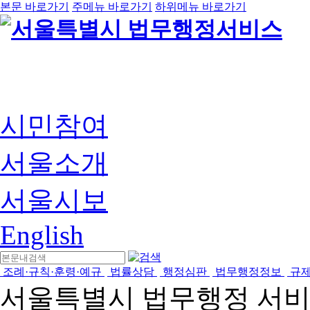
본문 바로가기
주메뉴 바로가기
하위메뉴 바로가기
시민참여
서울소개
서울시보
English
조례·규칙·훈령·예규
법률상담
행정심판
법무행정정보
규
서울특별시 법무행정 서