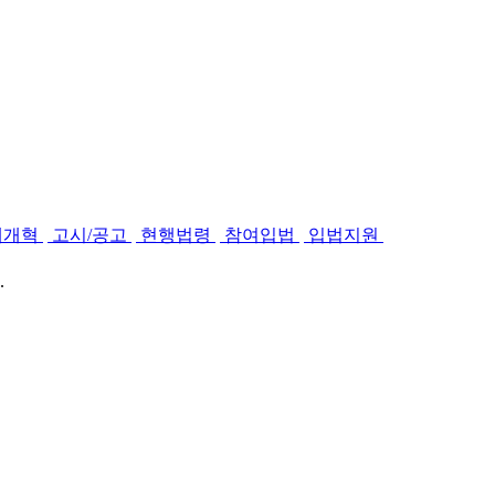
제개혁
고시/공고
현행법령
참여입법
입법지원
.