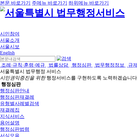
본문 바로가기
주메뉴 바로가기
하위메뉴 바로가기
시민참여
서울소개
서울시보
English
조례·규칙·훈령·예규
법률상담
행정심판
법무행정정보
규
서울특별시 법무행정 서비스
시민권익증진을 위한
행정서비스를 구현하도록 노력하겠습니다
행정심판
행정심판안내
행정심판재결례
유형별사례별검색
재결례집
지식서비스
용어설명
행정심판법령
서식모음