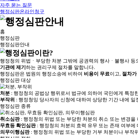
자주 묻는 질문
행정심판온라인청구
홈
행정심판
행정심판안내
행정청의 위법ㆍ부당한 처분 그밖에 공권력의 행사ㆍ불행사 등
기관에 제기
하는 권리구제 절차를 말합니다.
행정심판은 법원의 행정소송에 비하여
비용이 무료
이고,
절차가
행정심판 대상
처분
: 행정청의 공법상 행위로서 법규에 의하여 국민에게 특정
부작위
: 행정청잉 당사자의 신청에 대하여 상당한 기간 내에 일
행정심판 종류
취소심판
: 행정청의 위법 또는 부당한 처분의 취소 또는 변경을
무효등 확인심판
: 행정청의 처분의 효력 유무 또는 존재 여부에
의무이행심판
: 행정청의 위법 또는 부당한 거부 처분이나 부작