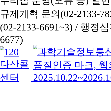
누리집 운영(오류 등) 일반사항
규제개혁 문의(02-2133-782
(02-2133-6691~3) /
행정심판 
6677)