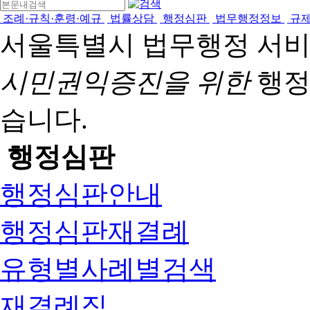
조례·규칙·훈령·예규
법률상담
행정심판
법무행정정보
규
서울특별시 법무행정 서
시민권익증진을 위한
행정
습니다.
행정심판
행정심판안내
행정심판재결례
유형별사례별검색
재결례집