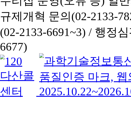
누리집 운영(오류 등) 일반사항
규제개혁 문의(02-2133-782
(02-2133-6691~3) /
행정심판 
6677)