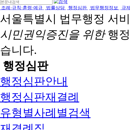
조례·규칙·훈령·예규
법률상담
행정심판
법무행정정보
규
서울특별시 법무행정 서
시민권익증진을 위한
행정
습니다.
행정심판
행정심판안내
행정심판재결례
유형별사례별검색
재결례집