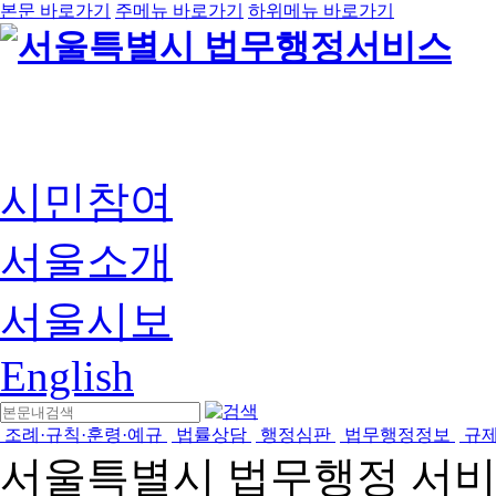
본문 바로가기
주메뉴 바로가기
하위메뉴 바로가기
시민참여
서울소개
서울시보
English
조례·규칙·훈령·예규
법률상담
행정심판
법무행정정보
규
서울특별시 법무행정 서