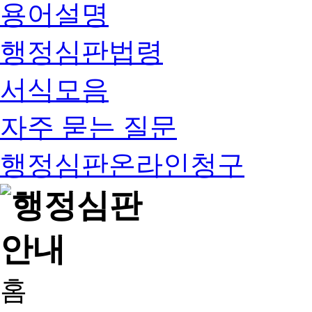
용어설명
행정심판법령
서식모음
자주 묻는 질문
행정심판온라인청구
홈