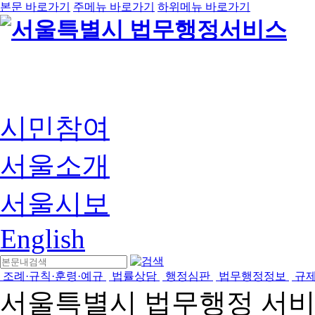
본문 바로가기
주메뉴 바로가기
하위메뉴 바로가기
시민참여
서울소개
서울시보
English
조례·규칙·훈령·예규
법률상담
행정심판
법무행정정보
규
서울특별시 법무행정 서