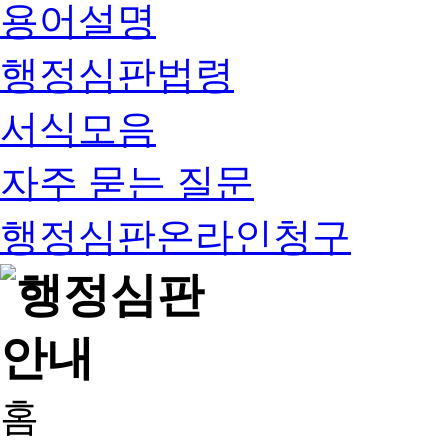
용어설명
행정심판법령
서식모음
자주 묻는 질문
행정심판온라인청구
홈