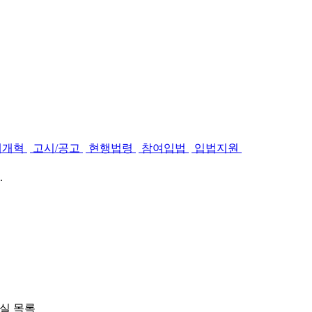
제개혁
고시/공고
현행법령
참여입법
입법지원
.
실 목록