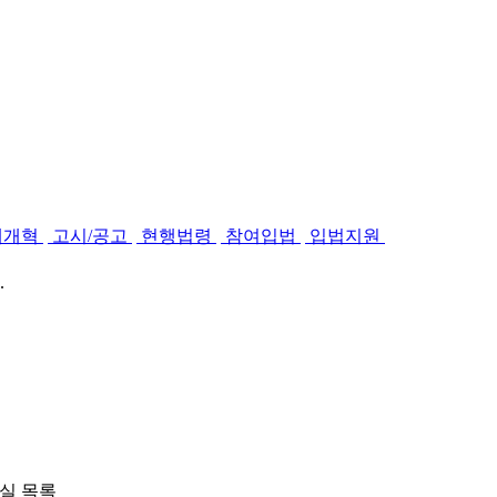
제개혁
고시/공고
현행법령
참여입법
입법지원
.
실 목록