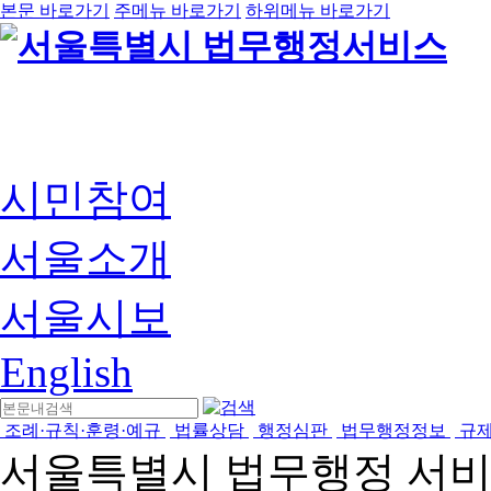
본문 바로가기
주메뉴 바로가기
하위메뉴 바로가기
시민참여
서울소개
서울시보
English
조례·규칙·훈령·예규
법률상담
행정심판
법무행정정보
규
서울특별시 법무행정 서