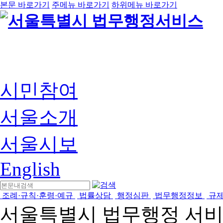
본문 바로가기
주메뉴 바로가기
하위메뉴 바로가기
시민참여
서울소개
서울시보
English
조례·규칙·훈령·예규
법률상담
행정심판
법무행정정보
규
서울특별시 법무행정 서