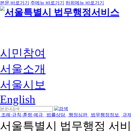
본문 바로가기
주메뉴 바로가기
하위메뉴 바로가기
시민참여
서울소개
서울시보
English
조례·규칙·훈령·예규
법률상담
행정심판
법무행정정보
규
서울특별시 법무행정 서