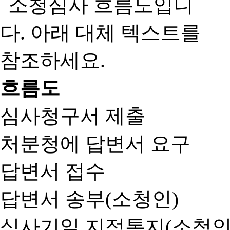
흐름도
심사청구서 제출
처분청에 답변서 요구
답변서 접수
답변서 송부(소청인)
심사기일 지정통지(소청인