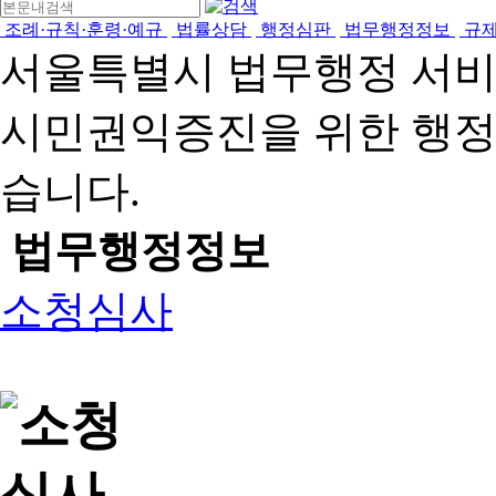
조례·규칙·훈령·예규
법률상담
행정심판
법무행정정보
규
서울특별시 법무행정 서
시민권익증진을 위한 행
습니다.
법무행정정보
소청심사