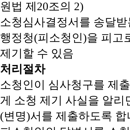
원법 제20조의 2)
소청심사결정서를 송달받는
행정청(피소청인)을 피고
제기할 수 있음
처리절차
소청인이 심사청구를 제출
게 소청 제기 사실을 알
(변명)서를 제출하도록 합