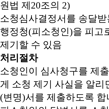
원법 제20조의 2)
소청심사결정서를 송달받는
행정청(피소청인)을 피고
제기할 수 있음
처리절차
소청인이 심사청구를 제출
게 소청 제기 사실을 알
(변명)서를 제출하도록 합