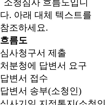
흐름도
심사청구서 제출
처분청에 답변서 요구
답변서 접수
답변서 송부(소청인)
심사기일 지정통지(소청인