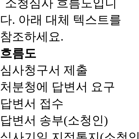
흐름도
심사청구서 제출
처분청에 답변서 요구
답변서 접수
답변서 송부(소청인)
심사기일 지정통지(소청인