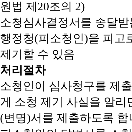
원법 제20조의 2)
소청심사결정서를 송달받는
행정청(피소청인)을 피고
제기할 수 있음
처리절차
소청인이 심사청구를 제출
게 소청 제기 사실을 알
(변명)서를 제출하도록 합