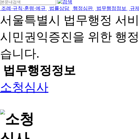
조례·규칙·훈령·예규
법률상담
행정심판
법무행정정보
규
서울특별시 법무행정 서
시민권익증진을 위한 행
습니다.
법무행정정보
소청심사