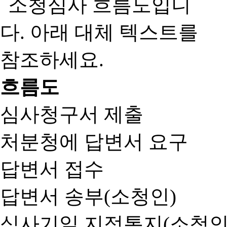
흐름도
심사청구서 제출
처분청에 답변서 요구
답변서 접수
답변서 송부(소청인)
심사기일 지정통지(소청인