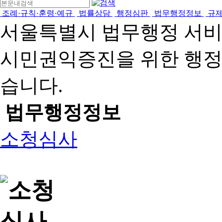
조례·규칙·훈령·예규
법률상담
행정심판
법무행정정보
규
서울특별시 법무행정 서
시민권익증진을 위한 행
습니다.
법무행정정보
소청심사