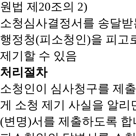
원법 제20조의 2)
소청심사결정서를 송달받는
행정청(피소청인)을 피고
제기할 수 있음
처리절차
소청인이 심사청구를 제출
게 소청 제기 사실을 알
(변명)서를 제출하도록 합