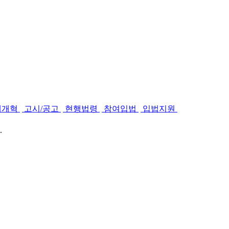
제개혁
고시/공고
현행법령
참여입법
입법지원
.