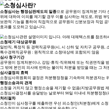
소청심사는 행정심판제도의 일종
으로 공무원이 징계처분 기타 
위에 대하여 이의를 제기할 경우 이를 심사하는 제도로, 위법 부
보완적 기능을 통하여 직접적으로 공무원의 신분보장과 직업 공
효과를 도모하고 있습니다.
소청제기 대상공무원
일반직, 특정직 등 경력직공무원(시, 시 산하 및 자치구 공무원, 
특수경력직공무원 : 원칙적으로 소청대상에 포함되지 않음
심사 청구기간
공무원이 징계처분이나, 강임·휴직·직위해제 또는 직권면직을 받
그 밖에 본인의 의사에 반하는 불이익 처분을 받았을 때는 그 처분
심사결정의 효력
소청심사위원회의 결정은 처분행정청을 기속하며 처분권자는 위
행정소송과의 관계
소청을 거치지 않고 행정소송을 제기할 수 없음(지방공무원법 제2
소청심사결정서를 송달받는 날로부터 90일 이내네 처분행정청(피
처리절차
소청인이 심사청구를 제출하면 우선 피소청인(처분청)에게 소청
피소청인의 답변서를 소청인에게 우송합니다.