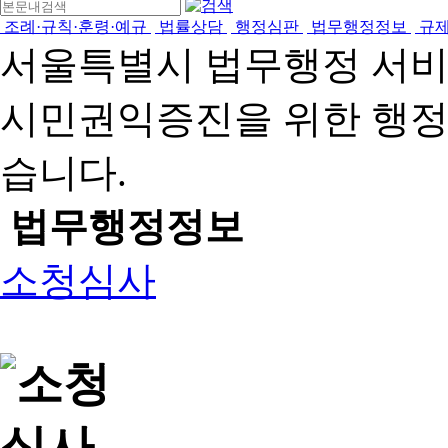
조례·규칙·훈령·예규
법률상담
행정심판
법무행정정보
규
서울특별시 법무행정 서
시민권익증진을 위한 행
습니다.
법무행정정보
소청심사