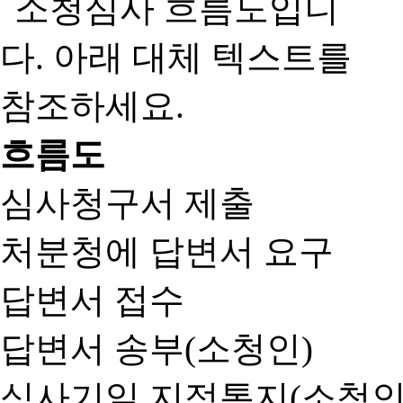
흐름도
심사청구서 제출
처분청에 답변서 요구
답변서 접수
답변서 송부(소청인)
심사기일 지정통지(소청인