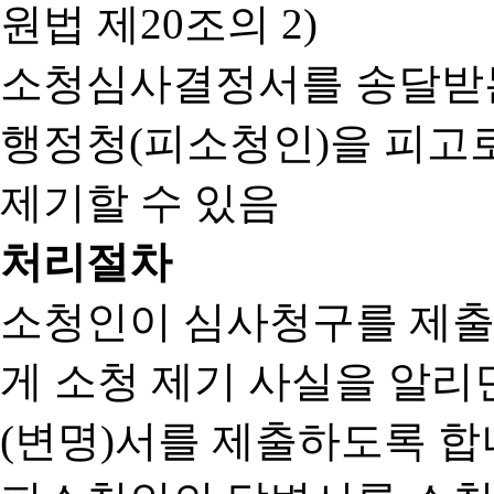
원법 제20조의 2)
소청심사결정서를 송달받는
행정청(피소청인)을 피고
제기할 수 있음
처리절차
소청인이 심사청구를 제출
게 소청 제기 사실을 알
(변명)서를 제출하도록 합