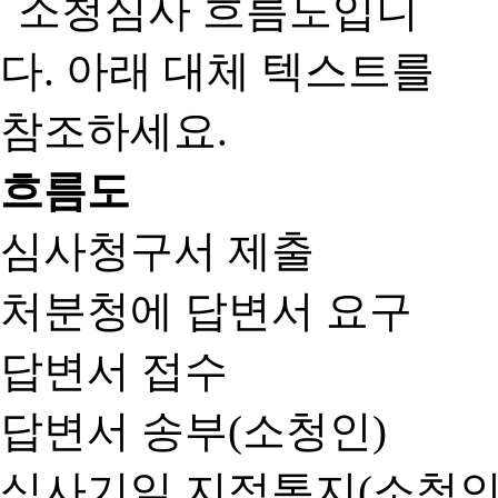
흐름도
심사청구서 제출
처분청에 답변서 요구
답변서 접수
답변서 송부(소청인)
심사기일 지정통지(소청인