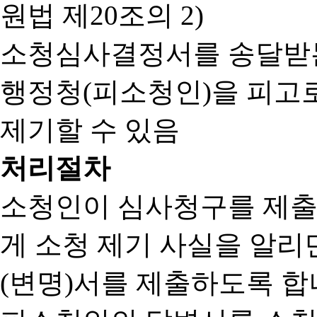
원법 제20조의 2)
소청심사결정서를 송달받는
행정청(피소청인)을 피고
제기할 수 있음
처리절차
소청인이 심사청구를 제출
게 소청 제기 사실을 알
(변명)서를 제출하도록 합