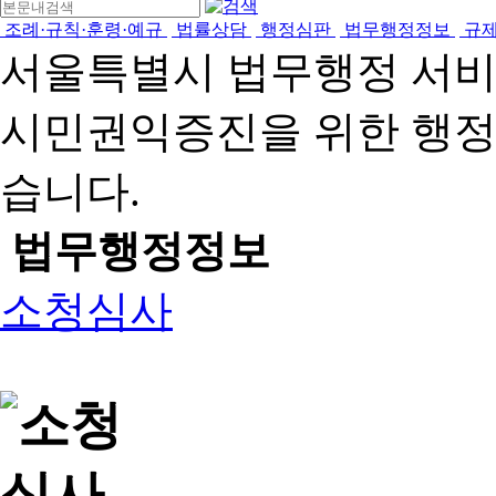
조례·규칙·훈령·예규
법률상담
행정심판
법무행정정보
규
서울특별시 법무행정 서
시민권익증진을 위한 행
습니다.
법무행정정보
소청심사