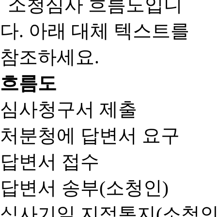
흐름도
심사청구서 제출
처분청에 답변서 요구
답변서 접수
답변서 송부(소청인)
심사기일 지정통지(소청인