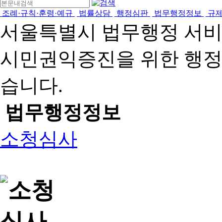
조례·규칙·훈령·예규
법률상담
행정심판
법무행정정보
규
서울특별시 법무행정 서
시민권익증진을 위한 행
습니다.
법무행정정보
소청심사