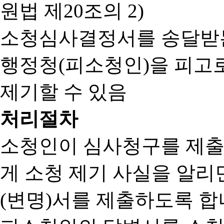
원법 제20조의 2)
소청심사결정서를 송달받는
행정청(피소청인)을 피고
제기할 수 있음
처리절차
소청인이 심사청구를 제출
게 소청 제기 사실을 알
(변명)서를 제출하도록 합