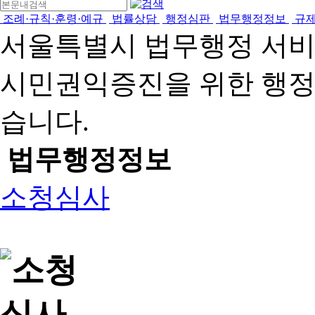
조례·규칙·훈령·예규
법률상담
행정심판
법무행정정보
규
서울특별시 법무행정 서
시민권익증진을 위한 행
습니다.
법무행정정보
소청심사