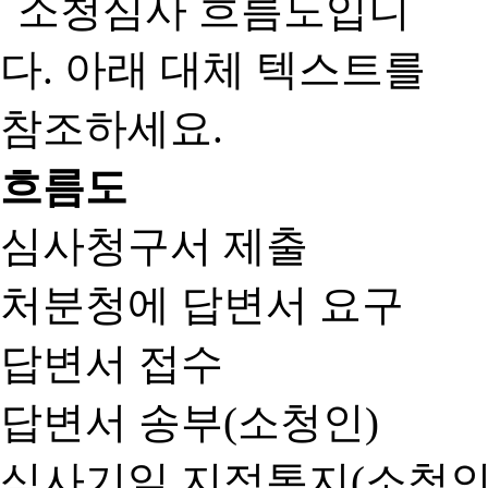
흐름도
심사청구서 제출
처분청에 답변서 요구
답변서 접수
답변서 송부(소청인)
심사기일 지정통지(소청인