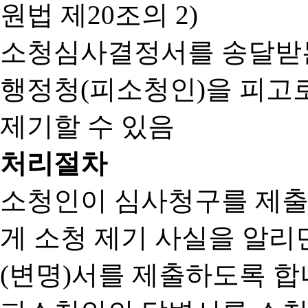
원법 제20조의 2)
소청심사결정서를 송달받는
행정청(피소청인)을 피고
제기할 수 있음
처리절차
소청인이 심사청구를 제출
게 소청 제기 사실을 알
(변명)서를 제출하도록 합