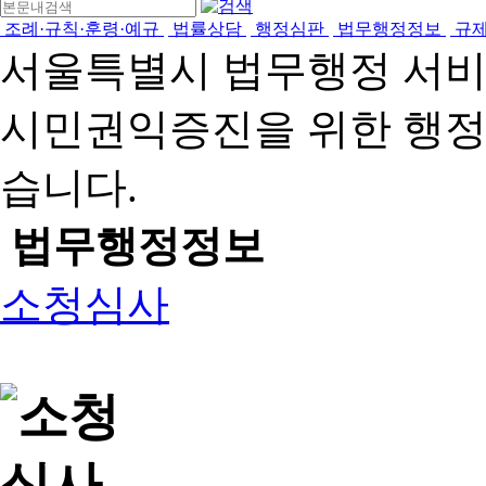
조례·규칙·훈령·예규
법률상담
행정심판
법무행정정보
규
서울특별시 법무행정 서
시민권익증진을 위한 행
습니다.
법무행정정보
소청심사