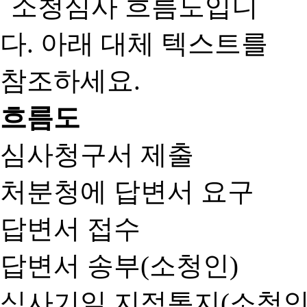
흐름도
심사청구서 제출
처분청에 답변서 요구
답변서 접수
답변서 송부(소청인)
심사기일 지정통지(소청인