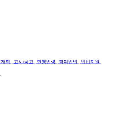
제개혁
고시/공고
현행법령
참여입법
입법지원
.