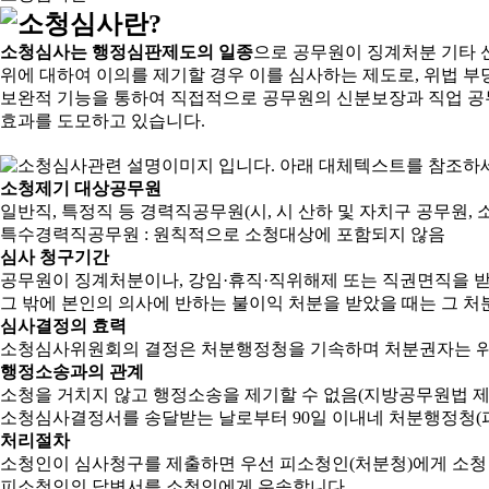
소청심사는 행정심판제도의 일종
으로 공무원이 징계처분 기타 
위에 대하여 이의를 제기할 경우 이를 심사하는 제도로, 위법 부
보완적 기능을 통하여 직접적으로 공무원의 신분보장과 직업 공
효과를 도모하고 있습니다.
소청제기 대상공무원
일반직, 특정직 등 경력직공무원(시, 시 산하 및 자치구 공무원, 
특수경력직공무원 : 원칙적으로 소청대상에 포함되지 않음
심사 청구기간
공무원이 징계처분이나, 강임·휴직·직위해제 또는 직권면직을 받
그 밖에 본인의 의사에 반하는 불이익 처분을 받았을 때는 그 처분
심사결정의 효력
소청심사위원회의 결정은 처분행정청을 기속하며 처분권자는 위
행정소송과의 관계
소청을 거치지 않고 행정소송을 제기할 수 없음(지방공무원법 제2
소청심사결정서를 송달받는 날로부터 90일 이내네 처분행정청(피
처리절차
소청인이 심사청구를 제출하면 우선 피소청인(처분청)에게 소청
피소청인의 답변서를 소청인에게 우송합니다.